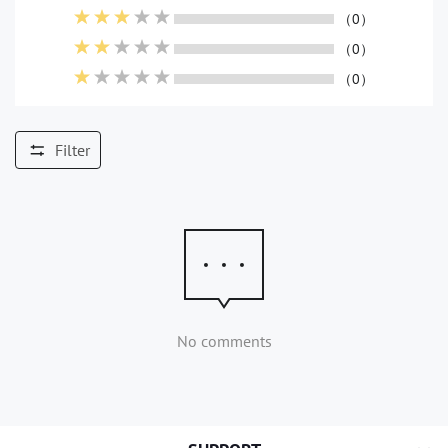
（0）
（0）
（0）
Filter
No comments